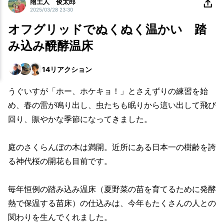
雨土人 俊太郎
2025/03/28 23:30
オフグリッドでぬくぬく温かい 踏
み込み醗酵温床
14
リアクション
うぐいすが「ホー、ホケキョ！」とさえずりの練習を始
め、春の雷が鳴り出し、虫たちも眠りから這い出して飛び
回り、賑やかな季節になってきました。
庭のさくらんぼの木は満開。近所にある日本一の樹齢を誇
る神代桜の開花も目前です。
毎年恒例の踏み込み温床（夏野菜の苗を育てるために発酵
熱で保温する苗床）の仕込みは、今年もたくさんの人との
関わりを生んでくれました。