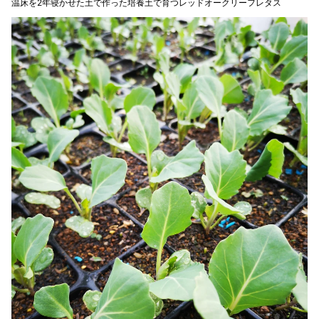
温床を2年寝かせた土で作った培養土で育つレッドオークリーフレタス