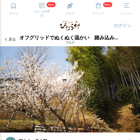
New
New
ぴたら村通
ホーム
ブログ
イベント
メニュー
信
ログイン
オフグリッドでぬくぬく温かい 踏み込み醗酵温床
戻る
ブログ