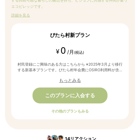
する持続可能な暮らしの拠点を持ち、ビジョンに共感する仲間が集う
エコビレッジです。
詳細を見る
ぴたら村新プラン
0
¥
/月
(税込)
村民登録にご興味のある方はこちらから ※2025年3月より移行
する新基本プランです。ぴたら村年会費にOSIRO利用料が含
まれます。ご家族で入村している方は、必ずお一人はこちらの
もっとみる
プランに入会してください。
このプランに入会する
その他のプランもみる
14
リアクション