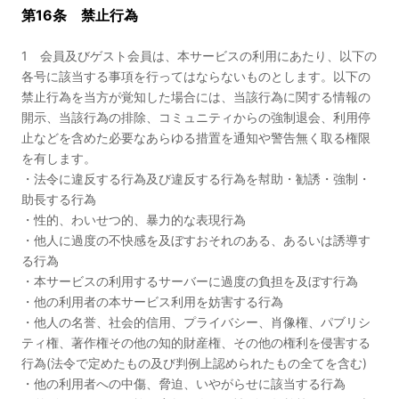
第16条 禁止行為
1 会員及びゲスト会員は、本サービスの利用にあたり、以下の
各号に該当する事項を行ってはならないものとします。以下の
禁止行為を当方が覚知した場合には、当該行為に関する情報の
開示、当該行為の排除、コミュニティからの強制退会、利用停
止などを含めた必要なあらゆる措置を通知や警告無く取る権限
を有します。
・法令に違反する行為及び違反する行為を幇助・勧誘・強制・
助長する行為
・性的、わいせつ的、暴力的な表現行為
・他人に過度の不快感を及ぼすおそれのある、あるいは誘導す
る行為
・本サービスの利用するサーバーに過度の負担を及ぼす行為
・他の利用者の本サービス利用を妨害する行為
・他人の名誉、社会的信用、プライバシー、肖像権、パブリシ
ティ権、著作権その他の知的財産権、その他の権利を侵害する
行為(法令で定めたもの及び判例上認められたもの全てを含む)
・他の利用者への中傷、脅迫、いやがらせに該当する行為