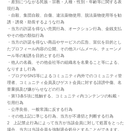
・差別につながる民族・宗教・人種・性別・年齢等に関する表
現行為
・自殺、集団自殺、自傷、違法薬物使用、脱法薬物使用等を勧
誘・誘発・助長するような行為
・当方の許諾を得ない売買行為、オークション行為、金銭支払
やその他の類似行為
・当方の許諾を得ない商品やサービスの広告、宣伝を目的とし
たプロフィール内容の公開、その他スパムメール、チェーンメ
ール等の勧誘を目的とする行為
・他人の名義、その他会社等の組織名を名乗ること等による、
なりすまし行為
・ブログやSNS等によるコミュニティ内外でのコミュニティ管
理者、コミュニティ会員及びゲスト会員に対する誹謗中傷、名
誉棄損及び嫌がらせなどの行為
・第13条5項に抵触する、コミュニティ内コンテンツの転載・
引用行為
・公序良俗、一般常識に反する行為
・その他上記に準じる行為、当方が不適切と判断する行為
2 上記禁止行為によって当方が当該会員に対して処置をとった
場合、当方は当該会員を強制退会処分とすることができます。