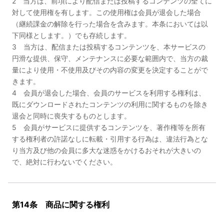
2 当方は、前項により配信または投稿するコンテンツの全てに
対して使用権を有します。この使用権は会員が退会した場合
（継続課金の解除を行った場合を含みます。本条においては以
下同様とします。）でも存続します。
3 当方は、配信または投稿するコンテンツを、本サービスの
円滑な提供、保守、メンテナンスに必要な範囲内で、当方の裁
量により使用・不使用及びその内容の変更を決定することがで
きます。
4 会員が退会した場合、会員のサービスを利用する権利は、
既にダウンロードされたコンテンツの利用に関するものを除き
退会と同時に喪失するものとします。
5 会員がサービスに提供するコンテンツを、著作権等を所有
する権利者の許諾なしに転載・引用する行為は、違法行為とな
り当方及び他の会員に多大な迷惑をかけるおそれが大きいの
で、絶対に行わないでください。
第14条 商品に関する権利