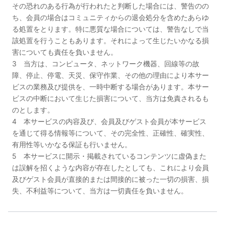
その恐れのある行為が行われたと判断した場合には、警告のの
ち、会員の場合はコミュニティからの退会処分を含めたあらゆ
る処置をとります。特に悪質な場合については、警告なしで当
該処置を行うこともあります。それによって生じたいかなる損
害についても責任を負いません。
3 当方は、コンピュータ、ネットワーク機器、回線等の故
障、停止、停電、天災、保守作業、その他の理由により本サー
ビスの業務及び提供を、一時中断する場合があります。本サー
ビスの中断において生じた損害について、当方は免責されるも
のとします。
4 本サービスの内容及び、会員及びゲスト会員が本サービス
を通じて得る情報等について、その完全性、正確性、確実性、
有用性等いかなる保証も行いません。
5 本サービスに開示・掲載されているコンテンツに虚偽また
は誤解を招くような内容が存在したとしても、これにより会員
及びゲスト会員が直接的または間接的に被った一切の損害、損
失、不利益等について、当方は一切責任を負いません。