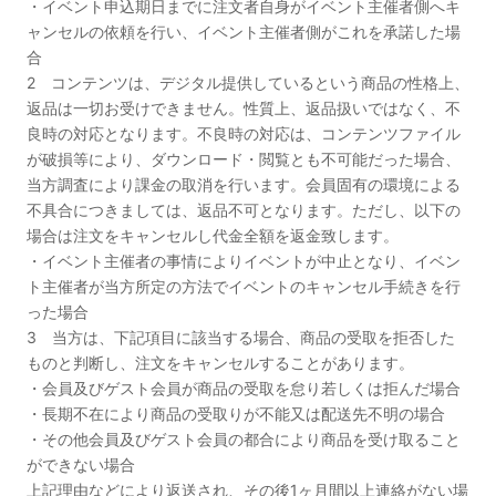
・イベント申込期日までに注文者自身がイベント主催者側へキ
ャンセルの依頼を行い、イベント主催者側がこれを承諾した場
合
2 コンテンツは、デジタル提供しているという商品の性格上、
返品は一切お受けできません。性質上、返品扱いではなく、不
良時の対応となります。不良時の対応は、コンテンツファイル
が破損等により、ダウンロード・閲覧とも不可能だった場合、
当方調査により課金の取消を行います。会員固有の環境による
不具合につきましては、返品不可となります。ただし、以下の
場合は注文をキャンセルし代金全額を返金致します。
・イベント主催者の事情によりイベントが中止となり、イベン
ト主催者が当方所定の方法でイベントのキャンセル手続きを行
った場合
3 当方は、下記項目に該当する場合、商品の受取を拒否した
ものと判断し、注文をキャンセルすることがあります。
・会員及びゲスト会員が商品の受取を怠り若しくは拒んだ場合
・長期不在により商品の受取りが不能又は配送先不明の場合
・その他会員及びゲスト会員の都合により商品を受け取ること
ができない場合
上記理由などにより返送され、その後1ヶ月間以上連絡がない場