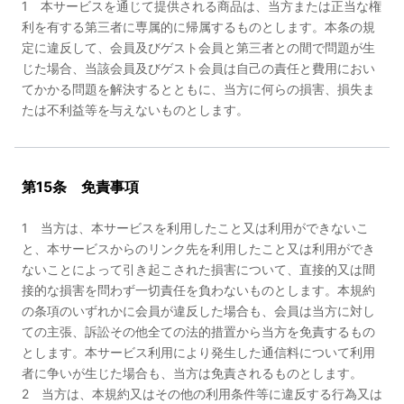
1 本サービスを通じて提供される商品は、当方または正当な権
利を有する第三者に専属的に帰属するものとします。本条の規
定に違反して、会員及びゲスト会員と第三者との間で問題が生
じた場合、当該会員及びゲスト会員は自己の責任と費用におい
てかかる問題を解決するとともに、当方に何らの損害、損失ま
たは不利益等を与えないものとします。
第15条 免責事項
1 当方は、本サービスを利用したこと又は利用ができないこ
と、本サービスからのリンク先を利用したこと又は利用ができ
ないことによって引き起こされた損害について、直接的又は間
接的な損害を問わず一切責任を負わないものとします。本規約
の条項のいずれかに会員が違反した場合も、会員は当方に対し
ての主張、訴訟その他全ての法的措置から当方を免責するもの
とします。本サービス利用により発生した通信料について利用
者に争いが生じた場合も、当方は免責されるものとします。
2 当方は、本規約又はその他の利用条件等に違反する行為又は