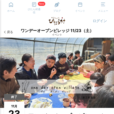
New
ぴたら村通
ホーム
ブログ
イベント
メニュー
信
ログイン
ワンデーオープンビレッジ 11/23（土）
戻る
イベント
終了
11
月
23