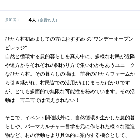
4
参加者：
人
（定員15人）
ぴたら村初めましての方におすすめ の“ワンデーオープン
ビレッジ”
自然と循環する農的暮らしを真ん中に、多様な村民が近隣
や遠方からそれぞれの関わり方で集いわかちあうユニーク
なぴたら村。その暮らしの場は、前身のぴたらファームか
ら引き継がれ、村民皆での活用がはじまったばかりです
が、とても多面的で無限な可能性を秘めています。その活
動は一言二言では伝えきれない！
そこで、イベント開催以外に、自然循環を生かした農的暮
らしや、パーマカルチャー哲学を元に作られた様々な建造
物など、村の活動をより具体的に案内する機会として、