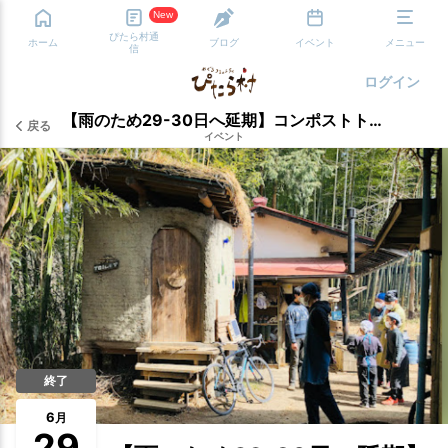
New
ぴたら村通
ホーム
ブログ
イベント
メニュー
信
ログイン
【雨のため29-30日へ延期】コンポストトイレ 草屋根修繕ワークショップ １泊２日
戻る
イベント
終了
6
月
29