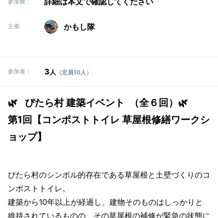
詳細は本文で確認してください
参加費：
かもし隊
主催:
3
参加者：
人
（定員10人）
🌿 ぴたら村 建築イベント （全６回）🌿
第1回【コンポストトイレ 草屋根修繕ワークシ
ョップ】
ぴたら村のシンボル的存在である草屋根と土壁づくりのコ
ンポストトイレ。
建築から10年以上が経過し、建物そのものはしっかりと
維持されているものの、その草屋根の補修が緊急の状態に