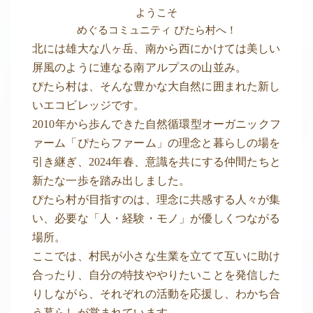
ようこそ
めぐるコミュニティ ぴたら村へ！
北には雄大な八ヶ岳、南から西にかけては美しい
屏風のように連なる南アルプスの山並み。
ぴたら村は、そんな豊かな大自然に囲まれた新し
いエコビレッジです。
2010年から歩んできた自然循環型オーガニックフ
ァーム「ぴたらファーム」の理念と暮らしの場を
引き継ぎ、2024年春、意識を共にする仲間たちと
新たな一歩を踏み出しました。
ぴたら村が目指すのは、理念に共感する人々が集
い、必要な「人・経験・モノ」が優しくつながる
場所。
ここでは、村民が小さな生業を立てて互いに助け
合ったり、自分の特技ややりたいことを発信した
りしながら、それぞれの活動を応援し、わかち合
う暮らしが営まれています。