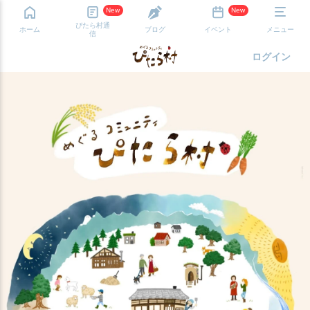
New
New
ぴたら村通
ホーム
ブログ
イベント
メニュー
信
ログイン