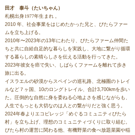
田才 泰斗（たいちゃん）
札幌出身1977年生まれ 。
2010 年、社会事業をはじめたかった兄と、ぴたらファー
ムを立ち上げる。
2010年〜2023年の13年にわたり、ぴたらファーム仲間た
ちと共に自給自足的な暮らしを実践し、大地に繋がり循環
する暮らしの素晴らしさを伝える活動を行ってきた。
2023年彼女を癌で失い、しばらくファームを離れて歩き
旅に出る。
イスラエルの砂漠からスペインの巡礼路、北極圏のトレイ
ルなど７ヶ国、10のロングトレイル、合計3,700kmを歩い
た。圧倒的な自然に身を委ねる心地よさを感じながらも、
人生でもっとも大切なのは人との繋がりだと強く思う。
2024年春よりエコビレッジ「めぐるコミュニティぴたら
村」を立ち上げ、理想のコミュニティづくりに取り組む。
ぴたら村の運営に関わる他、有機野菜の食べ放題菜園や稲