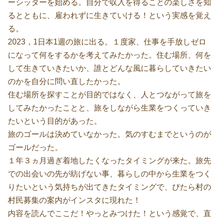
ーシッターを始める。自分で収入を得ることの楽しさを知
るとともに、雇われずに生きていける！という実感を覚え
る。
2023，1日本1週の旅に出る。１度家、仕事を手放しゼロ
になって何をするかを考えてみたかった。住む場所、何を
して生きていきたいか、誰とどんな風に暮らしていきたい
のかを自分に問い直したかった。
住む場所を探すことが目的ではなく、人とつながって旅を
してみたかったことと、旅をしながら生業をつくっていき
たいという目的があった。
旅のゴールは決めていなかった。気のすむまでというのが
ゴールだった。
１年３ヵ月過ぎ着地したくなったタイミングが来た。旅先
での出会いの先が紡げない事、暮らしの中から生業をつく
りたいという気持ちが出てきたタイミングで、ぴたら村の
村民募集の案内がインスタに現れた！
内容を読んでここだ！やっとみつけた！という感覚で、直