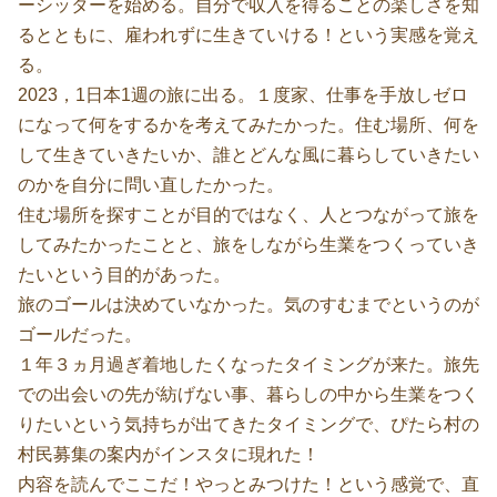
ーシッターを始める。自分で収入を得ることの楽しさを知
るとともに、雇われずに生きていける！という実感を覚え
る。
2023，1日本1週の旅に出る。１度家、仕事を手放しゼロ
になって何をするかを考えてみたかった。住む場所、何を
して生きていきたいか、誰とどんな風に暮らしていきたい
のかを自分に問い直したかった。
住む場所を探すことが目的ではなく、人とつながって旅を
してみたかったことと、旅をしながら生業をつくっていき
たいという目的があった。
旅のゴールは決めていなかった。気のすむまでというのが
ゴールだった。
１年３ヵ月過ぎ着地したくなったタイミングが来た。旅先
での出会いの先が紡げない事、暮らしの中から生業をつく
りたいという気持ちが出てきたタイミングで、ぴたら村の
村民募集の案内がインスタに現れた！
内容を読んでここだ！やっとみつけた！という感覚で、直