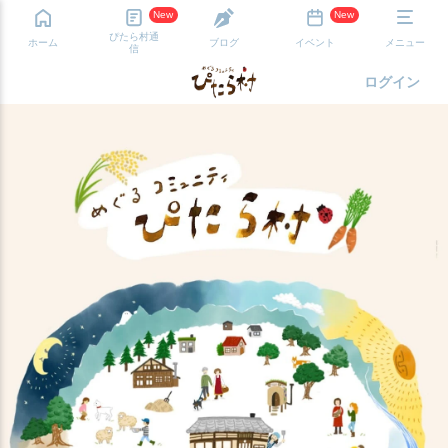
New
New
ぴたら村通
ホーム
ブログ
イベント
メニュー
信
ログイン