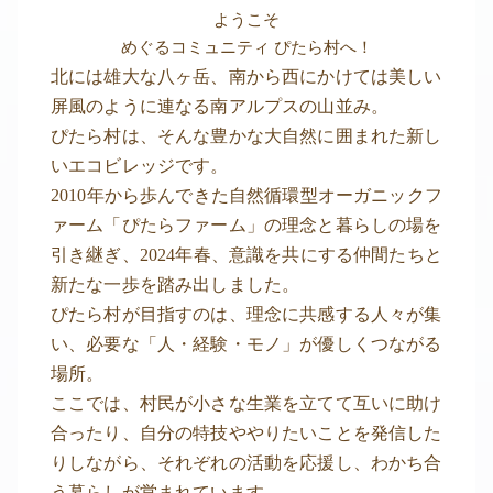
ようこそ
めぐるコミュニティ ぴたら村へ！
北には雄大な八ヶ岳、南から西にかけては美しい
屏風のように連なる南アルプスの山並み。
ぴたら村は、そんな豊かな大自然に囲まれた新し
いエコビレッジです。
2010年から歩んできた自然循環型オーガニックフ
ァーム「ぴたらファーム」の理念と暮らしの場を
引き継ぎ、2024年春、意識を共にする仲間たちと
新たな一歩を踏み出しました。
ぴたら村が目指すのは、理念に共感する人々が集
い、必要な「人・経験・モノ」が優しくつながる
場所。
ここでは、村民が小さな生業を立てて互いに助け
合ったり、自分の特技ややりたいことを発信した
りしながら、それぞれの活動を応援し、わかち合
う暮らしが営まれています。