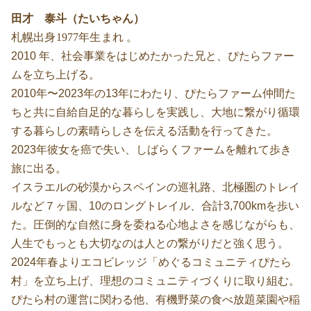
田才 泰斗（たいちゃん）
札幌出身1977年生まれ 。
2010 年、社会事業をはじめたかった兄と、ぴたらファー
ムを立ち上げる。
2010年〜2023年の13年にわたり、ぴたらファーム仲間た
ちと共に自給自足的な暮らしを実践し、大地に繋がり循環
する暮らしの素晴らしさを伝える活動を行ってきた。
2023年彼女を癌で失い、しばらくファームを離れて歩き
旅に出る。
イスラエルの砂漠からスペインの巡礼路、北極圏のトレイ
ルなど７ヶ国、10のロングトレイル、合計3,700kmを歩い
た。圧倒的な自然に身を委ねる心地よさを感じながらも、
人生でもっとも大切なのは人との繋がりだと強く思う。
2024年春よりエコビレッジ「めぐるコミュニティぴたら
村」を立ち上げ、理想のコミュニティづくりに取り組む。
ぴたら村の運営に関わる他、有機野菜の食べ放題菜園や稲