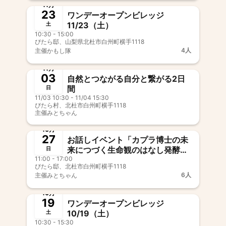
11月
23
ワンデーオープンビレッジ
11/23（土）
土
10:30 - 15:00
ぴたら邸、山梨県北杜市白州町横手1118
4人
主催
かもし隊
終了
11月
03
自然とつながる自分と繋がる2日
間
日
11/03 10:30 - 11/04 15:30
ぴたら村、北杜市白州町横手1118
主催
みとちゃん
終了
10月
27
お話しイベント「カプラ博士の未
来につづく生命観のはなし発酵カ
日
11:00 - 17:00
レーのランチ付き 対話形式のお
ぴたら邸、北杜市白州町横手1118
話し会です
6人
主催
みとちゃん
終了
10月
19
ワンデーオープンビレッジ
10/19（土）
土
10:30 - 15:30