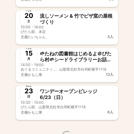
終了
7月
20
流しソーメン & 竹でピザ窯の屋根
づくり
土
10:00 - 16:00
ぴたら邸、未定
3人
主催
たいちゃん
終了
7月
15
🌱たねの図書館はじめるよ＠ぴた
ら村🌱シードライブラリーお話会
月
14:00 - 19:00
with ウィーバー佳奈さん 7/15
めぐるコミュニティ...、山梨県北杜市白州町横手1118
2pm～（主催：ぴたら村村民 児
12人
主催
かもし隊
玉明子）
終了
6月
23
ワンデーオープンビレッジ
6/23（日）
日
10:30 - 15:00
ぴたら邸、山梨県北杜市白州町横手1118
6人
主催
かもし隊