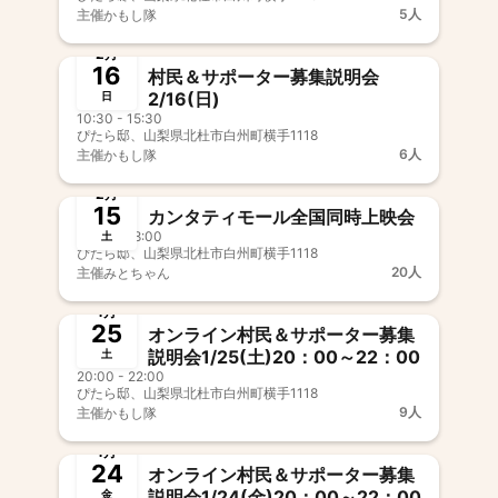
5人
主催
かもし隊
終了
2月
16
村民＆サポーター募集説明会
2/16(日)
日
10:30 - 15:30
ぴたら邸、山梨県北杜市白州町横手1118
6人
主催
かもし隊
終了
2月
15
カンタティモール全国同時上映会
13:00 - 18:00
土
ぴたら邸、山梨県北杜市白州町横手1118
20人
主催
みとちゃん
終了
1月
25
オンライン村民＆サポーター募集
説明会1/25(土)20：00～22：00
土
20:00 - 22:00
ぴたら邸、山梨県北杜市白州町横手1118
9人
主催
かもし隊
終了
1月
24
オンライン村民＆サポーター募集
説明会1/24(金)20：00～22：00
金