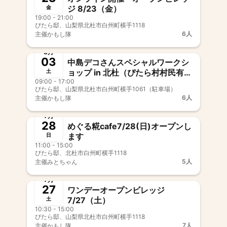
ジ 8/23（金）
金
19:00 - 21:00
ぴたら邸、山梨県北杜市白州町横手1118
6人
主催
かもし隊
終了
8月
03
中島デコさんスペシャルワークシ
ョップ in 北杜（ぴたら村村民有志
土
09:00 - 17:00
主催）
ぴたら邸、山梨県北杜市白州町横手1061（駐車場）
6人
主催
かもし隊
終了
7月
28
めぐる糀cafe7/28(日)オープンし
ます
日
11:00 - 15:00
ぴたら邸、北杜市白州町横手1118
5人
主催
みとちゃん
終了
7月
27
ワンデーオープンビレッジ
7/27（土）
土
10:30 - 15:00
ぴたら邸、山梨県北杜市白州町横手1118
7人
主催
かもし隊