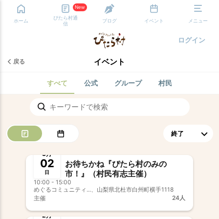
New
ぴたら村通
ホーム
ブログ
イベント
メニュー
信
ログイン
イベント
戻る
すべて
公式
グループ
村民
終了
3月
02
お待ちかね『ぴたら村のみの
市！』（村民有志主催）
日
10:00 - 15:00
めぐるコミュニティ...、山梨県北杜市白州町横手1118
24人
主催
終了
新村民歓迎
2月