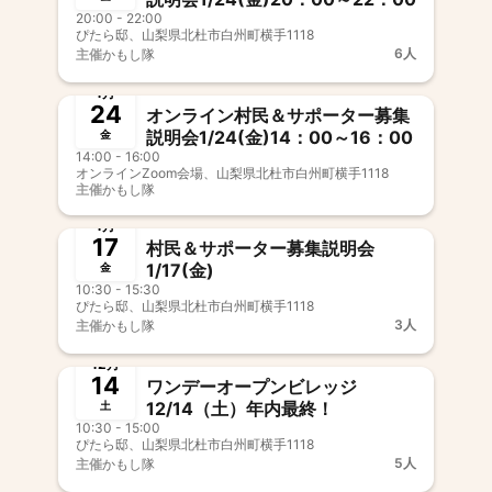
20:00 - 22:00
ぴたら邸、山梨県北杜市白州町横手1118
6人
主催
かもし隊
終了
1月
24
オンライン村民＆サポーター募集
説明会1/24(金)14：00～16：00
金
14:00 - 16:00
オンラインZoom会場、山梨県北杜市白州町横手1118
主催
かもし隊
終了
1月
17
村民＆サポーター募集説明会
1/17(金)
金
10:30 - 15:30
ぴたら邸、山梨県北杜市白州町横手1118
3人
主催
かもし隊
終了
12月
14
ワンデーオープンビレッジ
12/14（土）年内最終！
土
10:30 - 15:00
ぴたら邸、山梨県北杜市白州町横手1118
5人
主催
かもし隊
終了