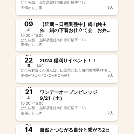
ぴたら邸、山梨県北杜市白州町横手1118
6人
主催
かもし隊
終了
10月
09
【延期－日程調整中】鍋山純主
催 絹の下着お仕立て会 お弁当
水
10:00 - 15:00
付きです【残席3名】
ぴたら邸、山梨県北杜市白州町横手1118
主催
かもし隊
終了
9月
22
2024 稲刈りイベント！！
10:30 - 15:00
日
ぴたら村近くの田んぼ、山梨県北杜市白州町横手1118 近く
8人
主催
ATSUKI / OKOME CRAFT
終了
9月
21
ワンデーオープンビレッジ
9/21（土）
土
10:30 - 15:00
ぴたら邸、山梨県北杜市白州町横手1118
7人
主催
かもし隊
終了
9月
14
自然とつながる自分と繋がる2日