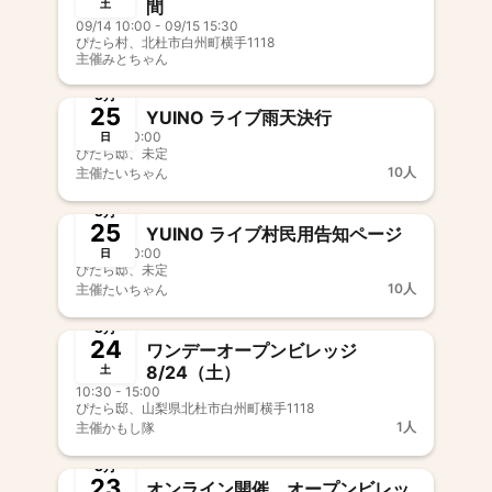
間
土
09/14 10:00 - 09/15 15:30
ぴたら村、北杜市白州町横手1118
主催
みとちゃん
終了
8月
25
YUINO ライブ雨天決行
15:00 - 20:00
日
ぴたら邸、未定
10人
主催
たいちゃん
終了
8月
25
YUINO ライブ村民用告知ページ
15:00 - 20:00
日
ぴたら邸、未定
10人
主催
たいちゃん
終了
8月
24
ワンデーオープンビレッジ
8/24（土）
土
10:30 - 15:00
ぴたら邸、山梨県北杜市白州町横手1118
1人
主催
かもし隊
終了
8月
23
オンライン開催 オープンビレッ