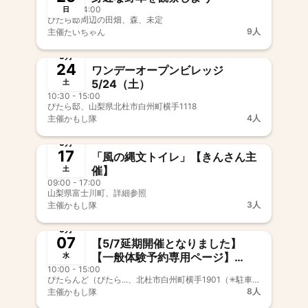
10:00 - 14:00
日
ぴたら邸周辺の田畑、森、未定
9人
主催
たいちゃん
終了
5月
24
ワンデーオープンビレッジ
5/24（土）
土
10:30 - 15:00
ぴたら邸、山梨県北杜市白州町横手1118
4人
主催
かもし隊
終了
5月
17
「風の縄文トイレ」【きんさん 主
催】
土
09:00 - 17:00
山梨県富士川町、詳細参照
3人
主催
かもし隊
終了
5月
07
【5/7延期開催となりました】
【一般体験予約専用ページ】
水
10:00 - 15:00
5/6（火・祝）開催☆ もこもこふ
ぴたらんど（ぴたら...、北杜市白州町横手1901（✳︎駐車場は、横手公民館をご利用ください）
れあいマルシェ・毛刈り体験予約
8人
主催
かもし隊
終了