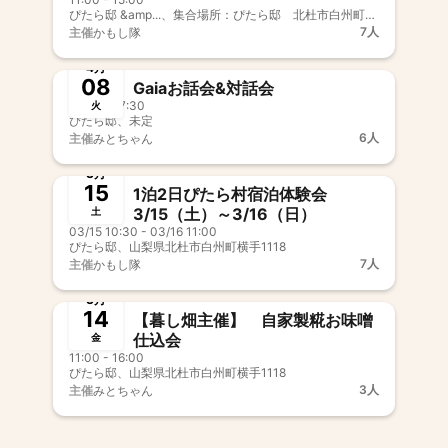
ちゃん）
ぴたら邸 &amp...、集合場所：ぴたら邸 北杜市白州町横手1118（🅿横手1061）
7人
主催
かもし隊
終了
4月
08
Gaiaお話会&対話会
15:00 - 17:30
火
ぴたら邸、未定
6人
主催
みとちゃん
終了
3月
15
1泊2日ぴたら村宿泊体験会
3/15（土）～3/16（日）
土
03/15 10:30 - 03/16 11:00
ぴたら邸、山梨県北杜市白州町横手1118
7人
主催
かもし隊
終了
3月
14
【暮し畑主催】 自家製糀お味噌
仕込会
金
11:00 - 16:00
ぴたら邸、山梨県北杜市白州町横手1118
3人
主催
みとちゃん