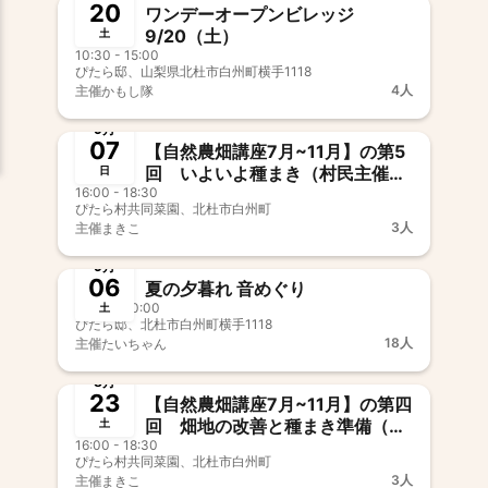
20
ワンデーオープンビレッジ
9/20（土）
土
10:30 - 15:00
ぴたら邸、山梨県北杜市白州町横手1118
4人
主催
かもし隊
終了
9月
07
【自然農畑講座7月~11月】の第5
回 いよいよ種まき（村民主催：
日
16:00 - 18:30
久保牧子）
ぴたら村共同菜園、北杜市白州町
3人
主催
まきこ
終了
9月
06
夏の夕暮れ 音めぐり
15:00 - 20:00
土
ぴたら邸、北杜市白州町横手1118
18人
主催
たいちゃん
終了
8月
23
【自然農畑講座7月~11月】の第四
回 畑地の改善と種まき準備（村
土
16:00 - 18:30
民主催：久保牧子）
ぴたら村共同菜園、北杜市白州町
3人
主催
まきこ