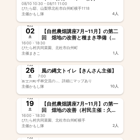
08/10 10:30 - 08/11 11:00
ぴたら邸、山梨県北杜市白州町横手1118
4人
主催
かもし隊
終了
8月
02
【自然農畑講座7月~11月】の第二
回 畑地の改善と種まき準備（村
土
16:00 - 18:30
民主催：久保牧子）
ぴたら村共同菜園、北杜市白州町
1人
主催
まきこ
終了
7月
26
風の縄文トイレ【きんさん 主催】
09:00 - 17:00
土
富士川町平林交流の...、詳細にマップあり
10人
主催
かもし隊
終了
7月
19
【自然農畑講座7月~11月】の第一
回 畑地の改善（村民主催：久保
土
16:00 - 18:30
牧子）
ぴたら村共同菜園、北杜市白州町横手
2人
主催
かもし隊
終了
7月