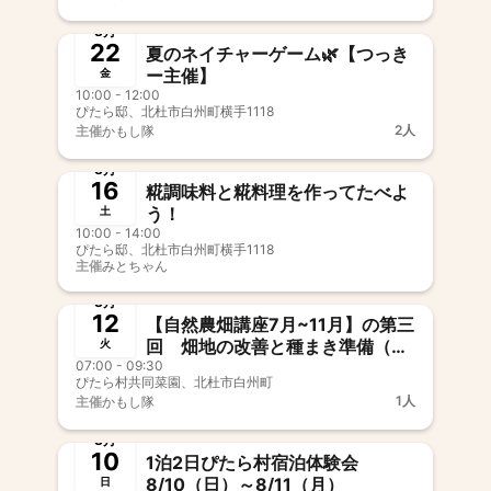
終了
8月
22
夏のネイチャーゲーム🌿【つっき
ー主催】
金
10:00 - 12:00
ぴたら邸、北杜市白州町横手1118
2人
主催
かもし隊
終了
8月
16
糀調味料と糀料理を作ってたべよ
う！
土
10:00 - 14:00
ぴたら邸、北杜市白州町横手1118
主催
みとちゃん
終了
8月
12
【自然農畑講座7月~11月】の第三
回 畑地の改善と種まき準備（村
火
07:00 - 09:30
民主催：久保牧子）
ぴたら村共同菜園、北杜市白州町
1人
主催
かもし隊
終了
8月
10
1泊2日ぴたら村宿泊体験会
8/10（日）～8/11（月）
日