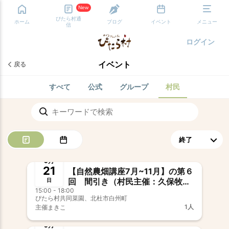
New
ぴたら村通
ホーム
ブログ
イベント
メニュー
信
ログイン
イベント
戻る
すべて
公式
グループ
村民
終了
9月
21
【自然農畑講座7月~11月】の第６
回 間引き（村民主催：久保牧
日
15:00 - 18:00
子）
ぴたら村共同菜園、北杜市白州町
1人
主催
まきこ
終了
9月