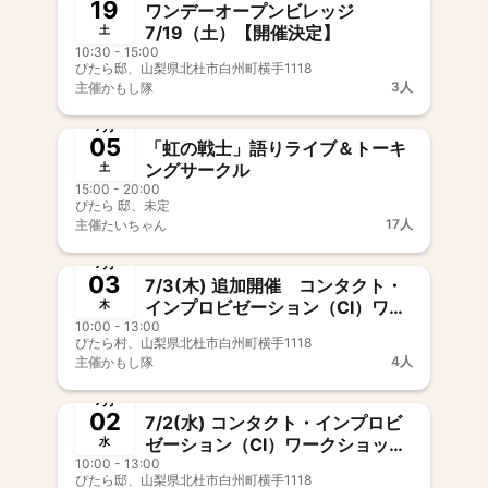
19
ワンデーオープンビレッジ
7/19（土）【開催決定】
土
10:30 - 15:00
ぴたら邸、山梨県北杜市白州町横手1118
3人
主催
かもし隊
終了
7月
05
「虹の戦士」語りライブ＆トーキ
ングサークル
土
15:00 - 20:00
ぴたら 邸、未定
17人
主催
たいちゃん
終了
7月
03
7/3(木) 追加開催 コンタクト・
インプロビゼーション（CI）ワー
木
10:00 - 13:00
クショップ「自分のからだの感覚
ぴたら村、山梨県北杜市白州町横手1118
をとりもどす」@北杜（山梨）
4人
主催
かもし隊
【村民鍋山純企画】
終了
7月
02
7/2(水) コンタクト・インプロビ
ゼーション（CI）ワークショップ
水
10:00 - 13:00
「自分のからだの感覚をとりもど
ぴたら邸、山梨県北杜市白州町横手1118