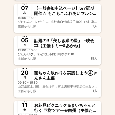
5月
07
【一般参加申込ページ】5/7延期
開催☆ もこもこふれあいマルシェ
水
10:00 - 15:00
（ぴたら村動物お世話係有志主
ぴたらんど（ぴたら...、北杜市白州町横手1901（✳︎駐車場は、横手公民館をご利用ください）
催）・追加企画シタールライブ決
7人
主催
かもし隊
定！！
終了
5月
05
話題の‼️「美しき緑の星」上映会
🎞️【主催トミー &あかね】
月
13:00 - 16:00
ぴたら邸🏠、未定北杜市白州町横手1118
18人
主催
かもし隊
終了
新村民歓迎
4月
20
菌ちゃん畝作りを実践しよう④き
んさん主催
日
09:30 - 15:30
山梨県富士川町、集合場所：富士川町平林交流の里みさき耕舎 https://maps.app.goo.gl/DdpEPVrHrHVXT1n37
1人
主催
かもし隊
終了
4月
11
お花見ピクニック &まいちゃんと
行く 巨樹ツアー＠白州（主催たい
金
11:00 - 15:00