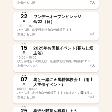
す」@北杜（山梨）【村民鍋山純
7人
主催
かもし隊
企画】
終了
6月
22
ワンデーオープンビレッジ
6/22（日）
日
10:30 - 15:00
ぴたら邸、山梨県北杜市白州町横手1118
6人
主催
かもし隊
終了
6月
15
2025年お田植イベント(暮らし畑
主催)
日
10:00 - 15:00
ぴたら村近くの田んぼ、山梨県北杜市白州町横手1118 近く
4人
主催
たいちゃん
終了
6月
07
馬と一緒に★馬耕体験会！（雨土
人主催イベント）
土
09:00 - 16:00
ぴたら村、北杜市白州町横手1118（会場メイン🅿は横手1061）
13人
主催
かもし隊
終了
5月
25
身近な野草を観察しよう